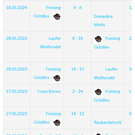
18.05.2024
Freising
8 - 6
12
Grizzlies
Domazlice
Wolfs
28.05.2023
Laufer
8 - 18
Freising
12
Wolfsrudel
Grizzlies
28.05.2023
Freising
14 - 15
Laufer
10
Grizzlies
Wolfsrudel
27.05.2023
Crazy Bones
2 - 24
Freising
17
Grizzlies
27.05.2023
Freising
14 - 12
14
Grizzlies
Räuberdatschi