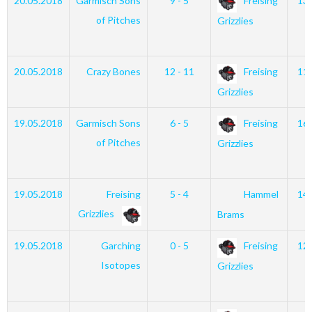
20.05.2018
Garmisch Sons
9 - 5
Freising
13
of Pitches
Grizzlies
20.05.2018
Crazy Bones
12 - 11
Freising
11
Grizzlies
19.05.2018
Garmisch Sons
6 - 5
Freising
16
of Pitches
Grizzlies
19.05.2018
Freising
5 - 4
Hammel
14
Grizzlies
Brams
19.05.2018
Garching
0 - 5
Freising
12
Isotopes
Grizzlies