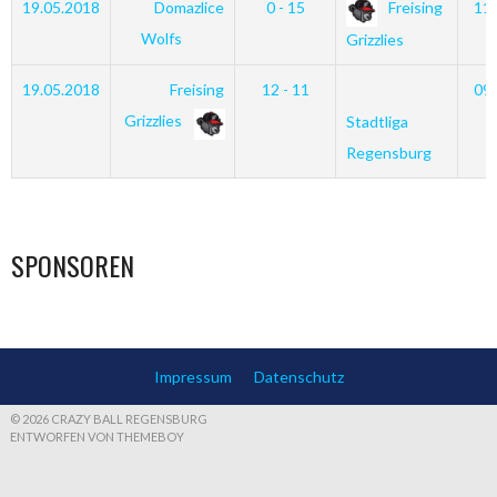
19.05.2018
Domazlice
0 - 15
Freising
11
Wolfs
Grizzlies
19.05.2018
Freising
12 - 11
09
Grizzlies
Stadtliga
Regensburg
SPONSOREN
Impressum
Datenschutz
© 2026 CRAZY BALL REGENSBURG
ENTWORFEN VON THEMEBOY