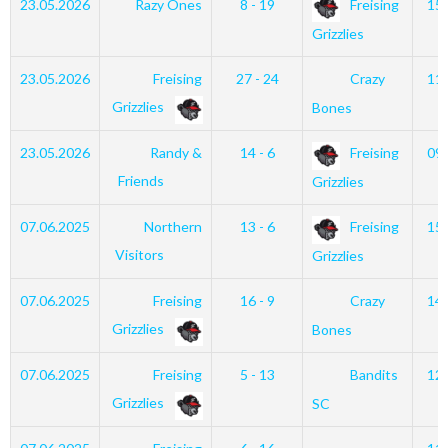
23.05.2026
Razy Ones
8 - 19
Freising
15
Grizzlies
23.05.2026
Freising
27 - 24
Crazy
11
Grizzlies
Bones
23.05.2026
Randy &
14 - 6
Freising
09
Friends
Grizzlies
07.06.2025
Northern
13 - 6
Freising
15
Visitors
Grizzlies
07.06.2025
Freising
16 - 9
Crazy
14
Grizzlies
Bones
07.06.2025
Freising
5 - 13
Bandits
12
Grizzlies
SC