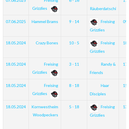
07.06.2025
Freising
6 - 16
11
Grizzlies
Räuberdatschi
07.06.2025
Hammel Brams
9 - 14
Freising
09
Grizzlies
18.05.2024
Crazy Bones
10 - 5
Freising
18
Grizzlies
18.05.2024
Freising
3 - 11
Randy &
17
Grizzlies
Friends
18.05.2024
Freising
8 - 18
Haar
15
Grizzlies
Disciples
18.05.2024
Kornwestheim
5 - 18
Freising
13
Woodpeckers
Grizzlies