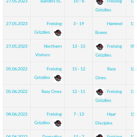
27.05.2023
Bandits SC
10 - 6
Freising
13
Grizzlies
27.05.2023
Freising
3 - 19
Hammel
11
Grizzlies
Brams
27.05.2023
Northern
13 - 15
Freising
09
Visitors
Grizzlies
05.06.2022
Freising
15 - 12
Razy
12
Grizzlies
Ones
05.06.2022
Razy Ones
12 - 11
Freising
11
Grizzlies
04.06.2022
Freising
7 - 13
Haar
15
Grizzlies
Disciples
04.06.2022
Domazlice
11 - 7
Freising
13