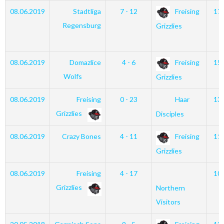
08.06.2019
Stadtliga
7 - 12
Freising
17
Regensburg
Grizzlies
08.06.2019
Domazlice
4 - 6
Freising
15
Wolfs
Grizzlies
08.06.2019
Freising
0 - 23
Haar
13
Grizzlies
Disciples
08.06.2019
Crazy Bones
4 - 11
Freising
11
Grizzlies
08.06.2019
Freising
4 - 17
10
Grizzlies
Northern
Visitors