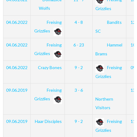
Wolfs
Grizzlies
04.06.2022
Freising
4 - 8
Bandits
12
Grizzlies
SC
04.06.2022
Freising
6 - 23
Hammel
10
Grizzlies
Brams
04.06.2022
Crazy Bones
9 - 2
Freising
09
Grizzlies
09.06.2019
Freising
3 - 6
13
Grizzlies
Northern
Visitors
09.06.2019
Haar Disciples
9 - 2
Freising
11
Grizzlies