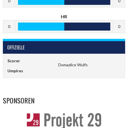
0
0
HR
0
0
OFFIZIELLE
Scorer
Domazlice Wulfs
Umpires
SPONSOREN