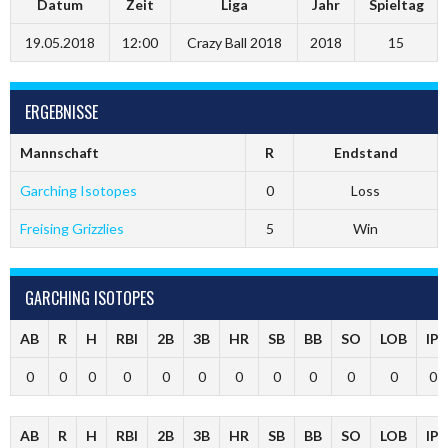
Datum
Zeit
Liga
Jahr
Spieltag
19.05.2018
12:00
Crazy Ball 2018
2018
15
ERGEBNISSE
Mannschaft
R
Endstand
Garching Isotopes
0
Loss
Freising Grizzlies
5
Win
GARCHING ISOTOPES
AB
R
H
RBI
2B
3B
HR
SB
BB
SO
LOB
IP
0
0
0
0
0
0
0
0
0
0
0
0
AB
R
H
RBI
2B
3B
HR
SB
BB
SO
LOB
IP