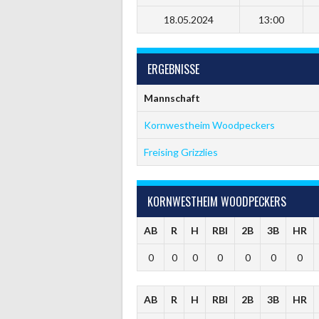
18.05.2024
13:00
ERGEBNISSE
Mannschaft
Kornwestheim Woodpeckers
Freising Grizzlies
KORNWESTHEIM WOODPECKERS
AB
R
H
RBI
2B
3B
HR
0
0
0
0
0
0
0
AB
R
H
RBI
2B
3B
HR