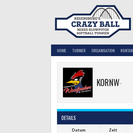
Springe
zum
Inhalt
HOME
TURNIER
ORGANISATION
KONTAK
KORNWESTHEIM WOODPECKERS
DETAILS
Datum
Zeit