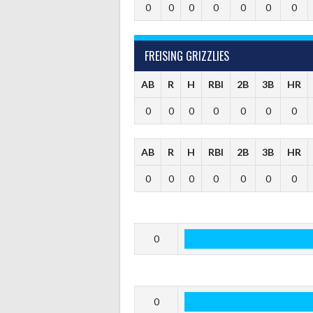
0
0
0
0
0
0
0
FREISING GRIZZLIES
AB
R
H
RBI
2B
3B
HR
0
0
0
0
0
0
0
AB
R
H
RBI
2B
3B
HR
0
0
0
0
0
0
0
0
0