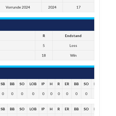
Vorrunde 2024
2024
17
R
Endstand
5
Loss
18
Win
SB
BB
SO
LOB
IP
H
R
ER
BB
SO
HR
0
0
0
0
0
0
0
0
0
0
0
SB
BB
SO
LOB
IP
H
R
ER
BB
SO
HR