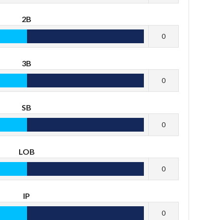
2B
0
3B
0
SB
0
LOB
0
IP
0