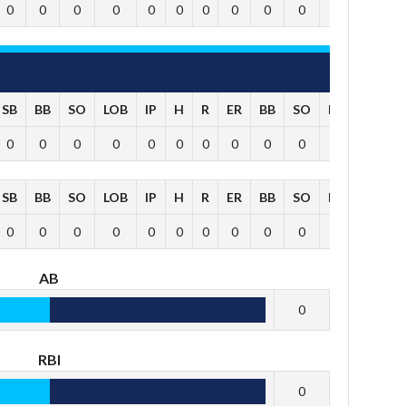
0
0
0
0
0
0
0
0
0
0
0
SB
BB
SO
LOB
IP
H
R
ER
BB
SO
HR
0
0
0
0
0
0
0
0
0
0
0
SB
BB
SO
LOB
IP
H
R
ER
BB
SO
HR
0
0
0
0
0
0
0
0
0
0
0
AB
0
RBI
0