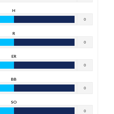
H
0
R
0
ER
0
BB
0
SO
0