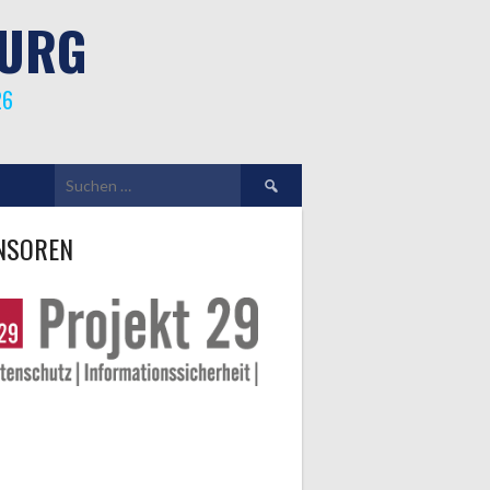
BURG
26
Suchen
nach:
NSOREN