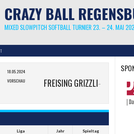
CRAZY BALL REGENS
MIXED SLOWPITCH SOFTBALL TURNIER 23. – 24. MAI 20
T
SPO
18.05.2024
VORSCHAU
FREISING GRIZZLIES
Liga
Jahr
Spieltag