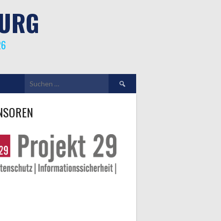
BURG
26
Suchen
nach:
NSOREN