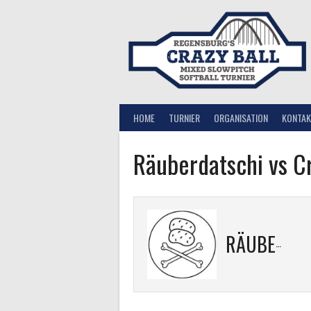
Springe
zum
Inhalt
HOME
TURNIER
ORGANISATION
KONTAK
Räuberdatschi vs C
RÄUBERDATSCHI