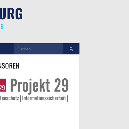
BURG
26
Suchen
nach:
NSOREN