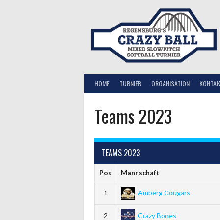
Springe
zum
Inhalt
HOME
TURNIER
ORGANISATION
KONTAK
Teams 2023
TEAMS 2023
Pos
Mannschaft
1
Amberg Cougars
2
Crazy Bones