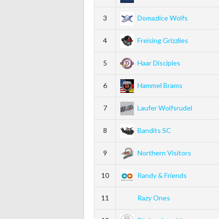
3
Domazlice Wolfs
4
Freising Grizzlies
5
Haar Disciples
6
Hammel Brams
7
Laufer Wolfsrudel
8
Bandits SC
9
Northern Visitors
10
Randy & Friends
11
Razy Ones