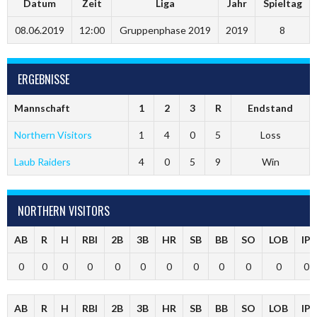
Datum
Zeit
Liga
Jahr
Spieltag
08.06.2019
12:00
Gruppenphase 2019
2019
8
ERGEBNISSE
Mannschaft
1
2
3
R
Endstand
Northern Visitors
1
4
0
5
Loss
Laub Raiders
4
0
5
9
Win
NORTHERN VISITORS
AB
R
H
RBI
2B
3B
HR
SB
BB
SO
LOB
IP
0
0
0
0
0
0
0
0
0
0
0
0
AB
R
H
RBI
2B
3B
HR
SB
BB
SO
LOB
IP