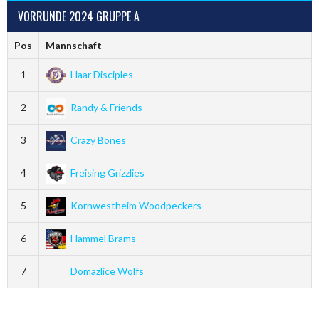
VORRUNDE 2024 GRUPPE A
Pos
Mannschaft
1
Haar Disciples
2
Randy & Friends
3
Crazy Bones
4
Freising Grizzlies
5
Kornwestheim Woodpeckers
6
Hammel Brams
7
Domazlice Wolfs