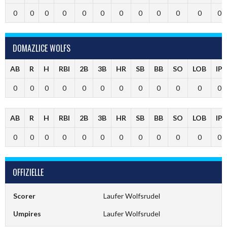
0
0
0
0
0
0
0
0
0
0
0
0
DOMAZLICE WOLFS
AB
R
H
RBI
2B
3B
HR
SB
BB
SO
LOB
IP
0
0
0
0
0
0
0
0
0
0
0
0
AB
R
H
RBI
2B
3B
HR
SB
BB
SO
LOB
IP
0
0
0
0
0
0
0
0
0
0
0
0
OFFIZIELLE
Scorer
Laufer Wolfsrudel
Umpires
Laufer Wolfsrudel