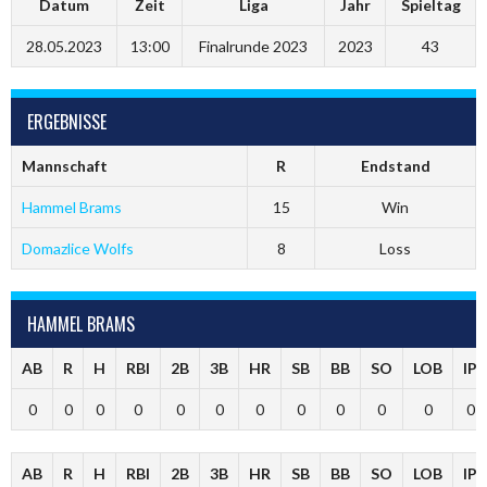
Datum
Zeit
Liga
Jahr
Spieltag
28.05.2023
13:00
Finalrunde 2023
2023
43
ERGEBNISSE
Mannschaft
R
Endstand
Hammel Brams
15
Win
Domazlice Wolfs
8
Loss
HAMMEL BRAMS
AB
R
H
RBI
2B
3B
HR
SB
BB
SO
LOB
IP
0
0
0
0
0
0
0
0
0
0
0
0
AB
R
H
RBI
2B
3B
HR
SB
BB
SO
LOB
IP