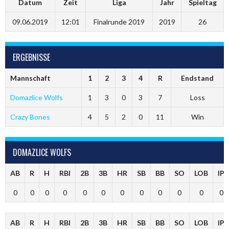
Datum
Zeit
Liga
Jahr
Spieltag
09.06.2019
12:01
Finalrunde 2019
2019
26
ERGEBNISSE
Mannschaft
1
2
3
4
R
Endstand
Domazlice Wolfs
1
3
0
3
7
Loss
Crazy Bones
4
5
2
0
11
Win
DOMAZLICE WOLFS
AB
R
H
RBI
2B
3B
HR
SB
BB
SO
LOB
IP
0
0
0
0
0
0
0
0
0
0
0
0
AB
R
H
RBI
2B
3B
HR
SB
BB
SO
LOB
IP