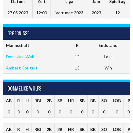
Datum
Zeit
Liga
Jahr
Spieltag
27.05.2023
12:00
Vorrunde 2023
2023
12
ERGEBNISSE
Mannschaft
R
Endstand
Domazlice Wolfs
12
Loss
Amberg Cougars
13
Win
DOMAZLICE WOLFS
AB
R
H
RBI
2B
3B
HR
SB
BB
SO
LOB
IP
0
0
0
0
0
0
0
0
0
0
0
0
AB
R
H
RBI
2B
3B
HR
SB
BB
SO
LOB
IP