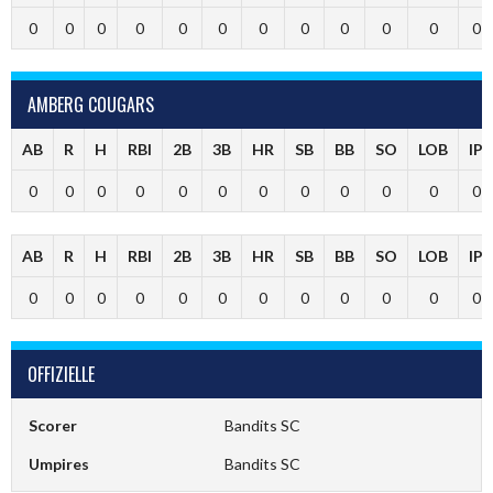
0
0
0
0
0
0
0
0
0
0
0
0
AMBERG COUGARS
AB
R
H
RBI
2B
3B
HR
SB
BB
SO
LOB
IP
0
0
0
0
0
0
0
0
0
0
0
0
AB
R
H
RBI
2B
3B
HR
SB
BB
SO
LOB
IP
0
0
0
0
0
0
0
0
0
0
0
0
OFFIZIELLE
Scorer
Bandits SC
Umpires
Bandits SC