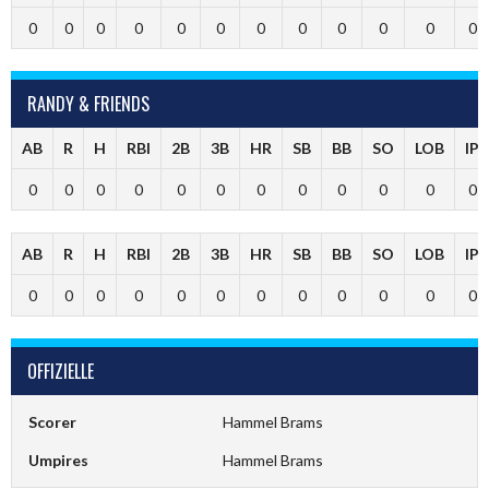
0
0
0
0
0
0
0
0
0
0
0
0
RANDY & FRIENDS
AB
R
H
RBI
2B
3B
HR
SB
BB
SO
LOB
IP
0
0
0
0
0
0
0
0
0
0
0
0
AB
R
H
RBI
2B
3B
HR
SB
BB
SO
LOB
IP
0
0
0
0
0
0
0
0
0
0
0
0
OFFIZIELLE
Scorer
Hammel Brams
Umpires
Hammel Brams