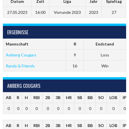
Datum
Zeit
Liga
Jahr
Spieltag
27.05.2023
16:00
Vorrunde 2023
2023
27
ERGEBNISSE
Mannschaft
R
Endstand
Amberg Cougars
9
Loss
Randy & Friends
16
Win
AMBERG COUGARS
AB
R
H
RBI
2B
3B
HR
SB
BB
SO
LOB
IP
0
0
0
0
0
0
0
0
0
0
0
0
AB
R
H
RBI
2B
3B
HR
SB
BB
SO
LOB
IP