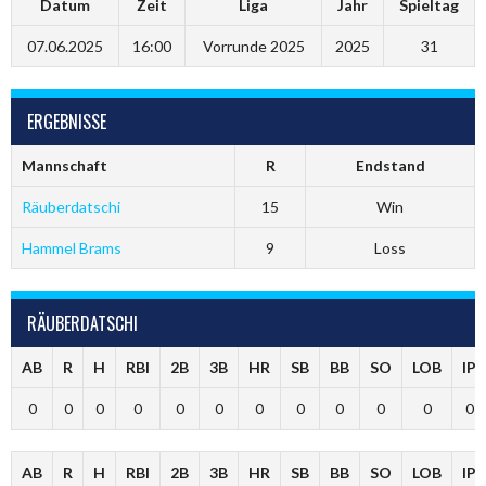
Datum
Zeit
Liga
Jahr
Spieltag
07.06.2025
16:00
Vorrunde 2025
2025
31
ERGEBNISSE
Mannschaft
R
Endstand
Räuberdatschi
15
Win
Hammel Brams
9
Loss
RÄUBERDATSCHI
AB
R
H
RBI
2B
3B
HR
SB
BB
SO
LOB
IP
0
0
0
0
0
0
0
0
0
0
0
0
AB
R
H
RBI
2B
3B
HR
SB
BB
SO
LOB
IP