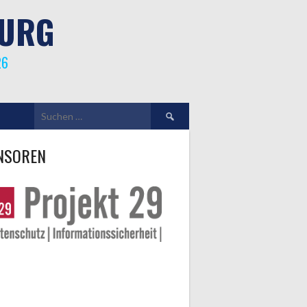
BURG
26
Suchen
nach:
NSOREN